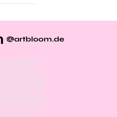
m
@artbloom.de