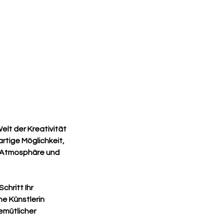
elt der Kreativität
rtige Möglichkeit,
n Atmosphäre und
chritt Ihr
e Künstlerin
emütlicher