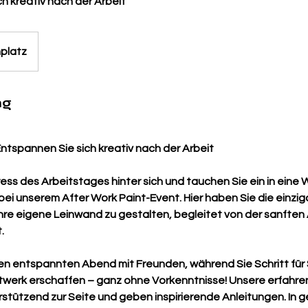
h kreativ nach der Arbeit
platz
ng
Entspannen Sie sich kreativ nach der Arbeit
ess des Arbeitstages hinter sich und tauchen Sie ein in eine W
i unserem After Work Paint-Event. Hier haben Sie die einziga
hre eigene Leinwand zu gestalten, begleitet von der sanfte
.
en entspannten Abend mit Freunden, während Sie Schritt für S
twerk erschaffen – ganz ohne Vorkenntnisse! Unsere erfahren
stützend zur Seite und geben inspirierende Anleitungen. In g