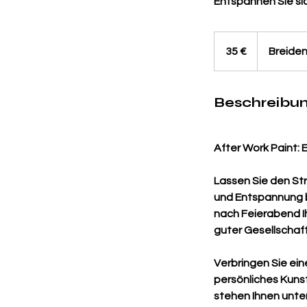
Entspannen Sie sic
35
Euro
35 €
Breiden
Beschreibu
After Work Paint: 
Lassen Sie den Str
und Entspannung be
nach Feierabend I
guter Gesellschaft
Verbringen Sie ein
persönliches Kuns
stehen Ihnen unter