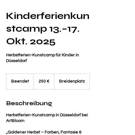
Kinderferienkun
stcamp 13.–17.
Okt. 2025
Herbstferien-Kunstcamp für Kinder in
Düsseldorf
250
Euro
Beendet
B
250 €
Breidenplatz
e
e
n
Beschreibung
d
e
Herbstferien-Kunstcamp in Düsseldorf bei
t
ArtBloom
„Goldener Herbst – Farben, Fantasie &