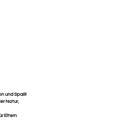
ion und Spaß!
er Natur,
r Eltern