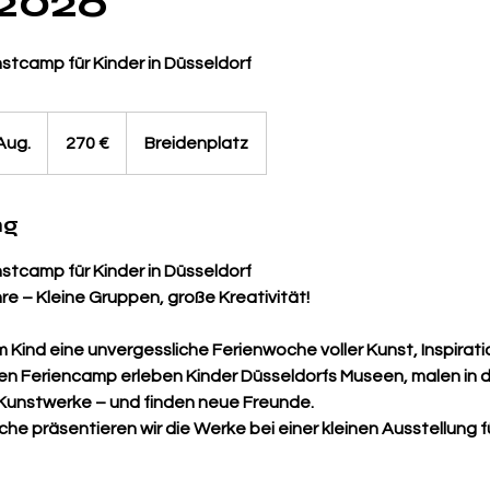
.2026
tcamp für Kinder in Düsseldorf
270
Euro
Aug.
B
270 €
Breidenplatz
e
g
ng
i
n
tcamp für Kinder in Düsseldorf
n
hre – Kleine Gruppen, große Kreativität!
t
a
 Kind eine unvergessliche Ferienwoche voller Kunst, Inspirat
m
en Feriencamp erleben Kinder Düsseldorfs Museen, malen in d
:
Kunstwerke – und finden neue Freunde.
2
e präsentieren wir die Werke bei einer kleinen Ausstellung fü
4
.
A