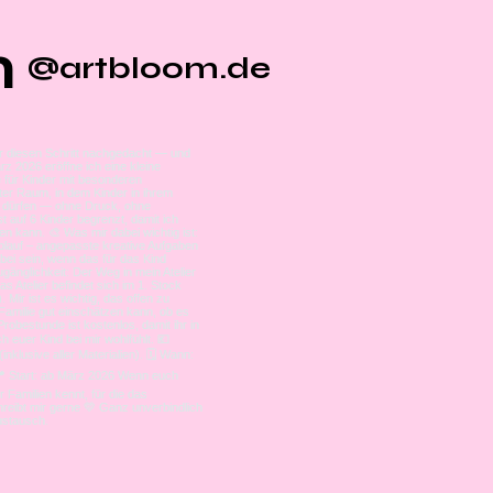
m
@artbloom.de