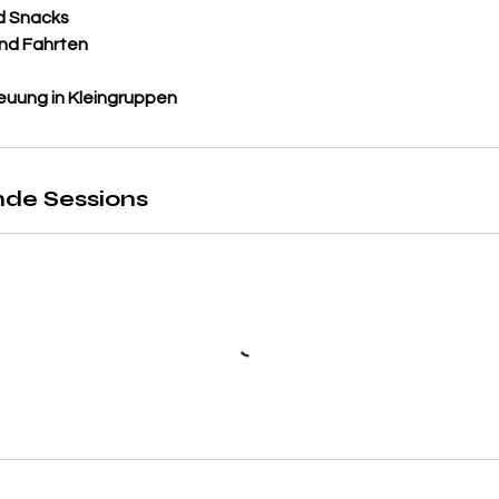
d Snacks
u
und Fahrten
g
.
reuung in Kleingruppen
de Sessions